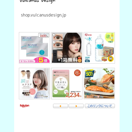
はレイルロードランタンにおいて
初のランタンエプロンというジャ
ンルを作る商品です。ーモリィス
shop.vulcanusdesign.jp
芯は長期…