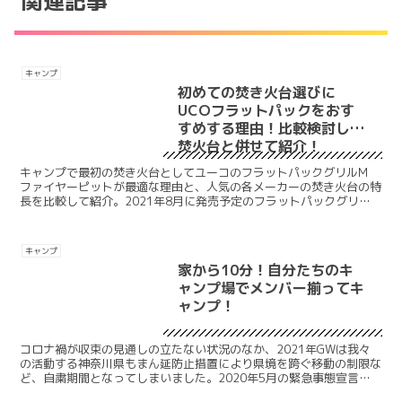
関連記事
キャンプ
初めての焚き火台選びに
UCOフラットパックをおす
すめする理由！比較検討した
焚火台と併せて紹介！
キャンプで最初の焚き火台としてユーコのフラットパックグリルM
ファイヤーピットが最適な理由と、人気の各メーカーの焚き火台の特
長を比較して紹介。2021年8月に発売予定のフラットパックグリル
L（フラットパックラージ）についても現行の機種と比較。ソロキャ
ンやファミキャン、グルキャンまで幅広いニーズに合った焚き火台選
びに。
キャンプ
家から10分！自分たちのキ
ャンプ場でメンバー揃ってキ
ャンプ！
コロナ禍が収束の見通しの立たない状況のなか、2021年GWは我々
の活動する神奈川県もまん延防止措置により県境を跨ぐ移動の制限な
ど、自粛期間となってしまいました。2020年5月の緊急事態宣言の
際に、キャンプに行けなければ自分たちでキャンプ場を...