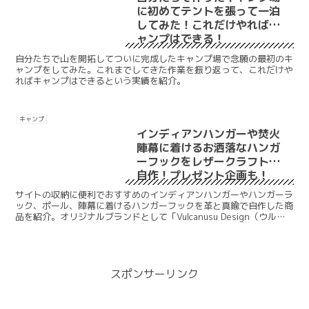
に初めてテントを張って一泊
してみた！これだけやればキ
ャンプはできる！
自分たちで山を開拓してついに完成したキャンプ場で念願の最初のキ
ャンプをしてみた。これまでしてきた作業を振り返って、これだけや
ればキャンプはできるという実績を紹介。
キャンプ
インディアンハンガーや焚火
陣幕に着けるお洒落なハンガ
ーフックをレザークラフトで
自作！プレゼント企画も！
サイトの収納に便利でおすすめのインディアンハンガーやハンガーラ
ック、ポール、陣幕に着けるハンガーフックを革と真鍮で自作した商
品を紹介。オリジナルブランドとして「Vulcanusu Design（ウルカ
ヌスデザイン）」として最初の製品。革の質感と機能やデザイン性、
耐久性を備えたハンガーフック。
スポンサーリンク