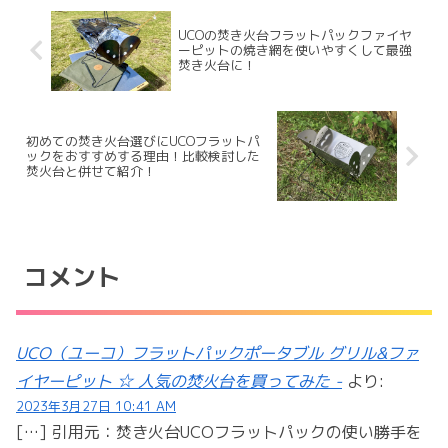
UCOの焚き火台フラットパックファイヤ
ーピットの焼き網を使いやすくして最強
焚き火台に！
初めての焚き火台選びにUCOフラットパ
ックをおすすめする理由！比較検討した
焚火台と併せて紹介！
コメント
UCO（ユーコ）フラットパックポータブル グリル&ファ
イヤーピット ☆ 人気の焚火台を買ってみた -
より:
2023年3月27日 10:41 AM
[…] 引用元：焚き火台UCOフラットパックの使い勝手を