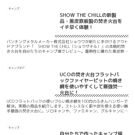
キャンプ
SHOW THE CHILLの新製
品・黒皮鉄板製の焚き火台を
イチ早く体験！
パンチングメタルメーカー株式会社ショウワが新たに手がけるアウト
ドアブランド「 SHOW THE CHILL（ショウザチル）」の本格的焚
き火台を自分たちのキャンプ場でレビュー。蓄熱性に優れた黒皮鉄板
を用いた焚火台を実際に使用して組み立てやすさやサイズ、燃え方、
手入れのしやすさを調査。製品はクラウドファンディングにて公開。
キャンプギア
UCOの焚き火台フラットパ
ックファイヤーピットの焼き
網を使いやすくして最強焚き
火台に！
UCOフラットパックの使いづらい焼き網を100均のふきんハンガーで
解決。実際の商品を紹介します。ストレスなく薪や炭を使える使い勝
手最強の焚き火台に。ソロキャンや、ファミキャン、グルキャンにも
使えて、軽量でコンパクト、価格も安い。コスパがいいフラットパッ
クグリルファイヤーピットはいつまでも使いたい焚き火台としておす
すめ。
キャンプ
自分たちで作ったキャンプ場