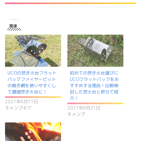
関連
UCOの焚き火台フラット
初めての焚き火台選びに
パックファイヤーピット
UCOフラットパックをお
の焼き網を使いやすくし
すすめする理由！比較検
て最強焚き火台に！
討した焚火台と併せて紹
介！
2021年6月11日
キャンプギア
2021年6月21日
キャンプ