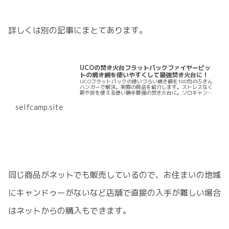
詳しくは別の記事にまとてあります。
UCOの焚き火台フラットパックファイヤーピッ
トの焼き網を使いやすくして最強焚き火台に！
UCOフラットパックの使いづらい焼き網を100均のふきん
ハンガーで解決。実際の商品を紹介します。ストレスなく
薪や炭を使える使い勝手最強の焚き火台に。ソロキャン
や、ファミキャン、グルキャンにも使えて、軽量でコンパ
クト、価格も安い。コスパがいいフラットパックグリルフ
selfcamp.site
ァイヤーピットはいつまでも使いたい焚き火台としておす
すめ。
同じ商品がネットでも販売しているので、お住まいの地域
にキャンドゥーがないなど店舗で直接の入手が難しい場合
はネットからの購入もできます。